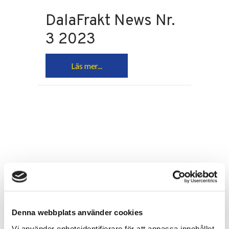
DalaFrakt News Nr.
3 2023
Läs mer...
Trivseln mycket hög
hos DalaFrakt
DalaFrakts anställda ger sin
Denna webbplats använder cookies
arbetsgivare ett strålande omdöme i
Vi använder enhetsidentifierare för att anpassa innehållet