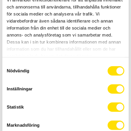
den årliga
och annonserna till användarna, tillhandahålla funktioner
medarbetarundersökningen.
för sociala medier och analysera vår trafik. Vi
vidarebefordrar även sådana identifierare och annan
Läs mer...
information från din enhet till de sociala medier och
annons- och analysföretag som vi samarbetar med.
Dessa kan i sin tur kombinera informationen med annan
information som du har tillhandahållit eller som de har
samlat in när du har använt deras tjänster.
S
Nödvändig
a
m
DalaFrakt gav stöd
t
Inställningar
mot Hans
y
c
Skyfallet Hans drabbade Lerdal-
k
Statistik
Gärdebyn med full kraft. Som tur var
e
hade den lokala vägföreningen
s
precis tecknat driftavtal med
Marknadsföring
v
DalaFrakt.