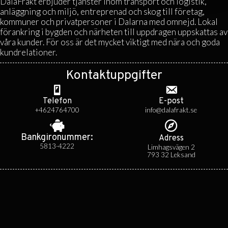
DalaFrakt erbjuder tjänster inom transport och logistik,
anläggning och miljö, entreprenad och skog till företag,
kommuner och privatpersoner i Dalarna med omnejd. Lokal
förankring i bygden och närheten till uppdragen uppskattas av
våra kunder. För oss är det mycket viktigt med nära och goda
kundrelationer.
Kontaktuppgifter
Telefon
E-post
+4624764700
info@dalafrakt.se
Bankgiro­nummer:
Adress
5813-4222
Limhagsvägen 2
793 32 Leksand