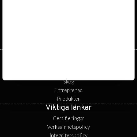
Våra tjänster
Transporter
Anläggning
Skog
Entreprenad
Produkter
Viktiga länkar
Certifieringar
Verksamhetspolicy
Integritetspolicy