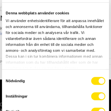
Denna webbplats använder cookies
Nytt nummer ute nu!
Vi använder enhetsidentifierare för att anpassa innehållet
och annonserna till användarna, tillhandahålla funktioner
Klicka och läs eller beställ tidningen genom följande mail:
för sociala medier och analysera vår trafik. Vi
inger.hjort@dalafrakt.se
vidarebefordrar även sådana identifierare och annan
information från din enhet till de sociala medier och
annons- och analysföretag som vi samarbetar med.
Dessa kan i sin tur kombinera informationen med annan
Dalafrakt News
Nyheter
Postad i:
,
information som du har tillhandahållit eller som de har
samlat in när du har använt deras tjänster.
S
Nödvändig
a
m
t
Inställningar
y
DalaFrakt erbjuder tjänster inom transport och logistik,
c
anläggning och miljö, entreprenad och skog till företag,