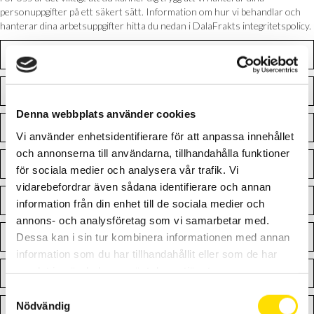
personuppgifter på ett säkert sätt. Information om hur vi behandlar och
hanterar dina arbetsuppgifter hitta du nedan i DalaFrakts integritetspolicy.
Omfattning
Personuppgiftsansvarig
Denna webbplats använder cookies
Vilken information behandlas?
Vi använder enhetsidentifierare för att anpassa innehållet
och annonserna till användarna, tillhandahålla funktioner
Information vi samlar in om dig
för sociala medier och analysera vår trafik. Vi
vidarebefordrar även sådana identifierare och annan
Vad använder vi dina personuppgifter till?
information från din enhet till de sociala medier och
annons- och analysföretag som vi samarbetar med.
Överlämning av personuppgifter
Dessa kan i sin tur kombinera informationen med annan
information som du har tillhandahållit eller som de har
samlat in när du har använt deras tjänster.
Var behandlar vi personuppgifterna?
S
Nödvändig
a
Hur länge sparas dina personuppgifter?