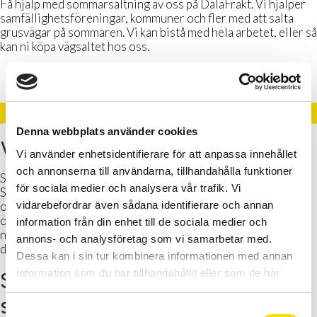
Få hjälp med sommarsaltning av oss på DalaFrakt. Vi hjälper
samfällighetsföreningar, kommuner och fler med att salta
grusvägar på sommaren. Vi kan bistå med hela arbetet, eller så
kan ni köpa vägsaltet hos oss.
Denna webbplats använder cookies
Varför utförs sommarsaltning?
Vi använder enhetsidentifierare för att anpassa innehållet
och annonserna till användarna, tillhandahålla funktioner
Sommarsaltning görs för att binda damm på grusvägar.
för sociala medier och analysera vår trafik. Vi
Sommartid kan dammiga grusvägar innebära försämrad sikt
vidarebefordrar även sådana identifierare och annan
och trafikfara, och även nedsmutsade fordon samt allmän
otrivsel hos boende, gångtrafikanter med mera. Saltet blöter
information från din enhet till de sociala medier och
ner vägarna under en längre tid och därmed stoppas även
annons- och analysföretag som vi samarbetar med.
dammet.
Dessa kan i sin tur kombinera informationen med annan
information som du har tillhandahållit eller som de har
Så gör du som vill beställa
samlat in när du har använt deras tjänster.
saltning eller salt
S