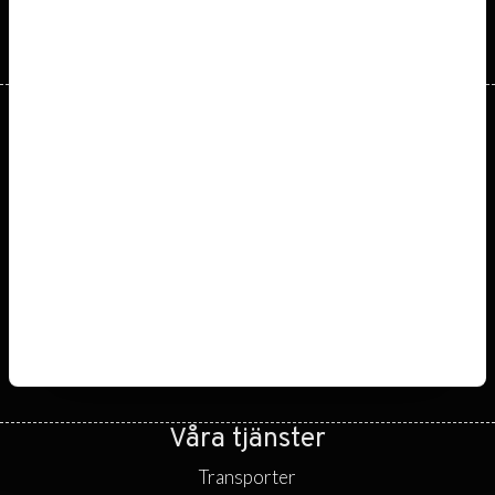
Bankgiro­nummer:
Adress
5813-4222
Limhagsvägen 2
793 32 Leksand
Våra tjänster
Transporter