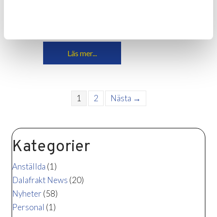
forskningsprojektet TREE
(Transition to efficient, electrified
forestry transport), en banbrytande
satsning för att elektrifiera…
Läs mer...
1
2
Nästa →
Kategorier
Anställda
(1)
Dalafrakt News
(20)
Nyheter
(58)
Personal
(1)