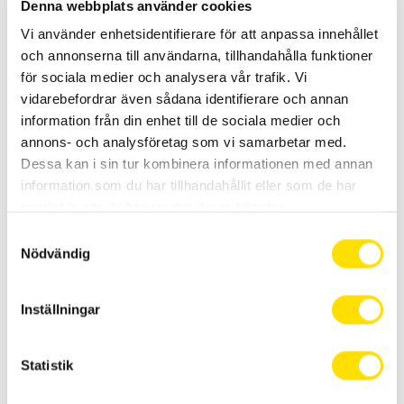
Denna webbplats använder cookies
Vi använder enhetsidentifierare för att anpassa innehållet
och annonserna till användarna, tillhandahålla funktioner
för sociala medier och analysera vår trafik. Vi
vidarebefordrar även sådana identifierare och annan
information från din enhet till de sociala medier och
annons- och analysföretag som vi samarbetar med.
Dessa kan i sin tur kombinera informationen med annan
information som du har tillhandahållit eller som de har
samlat in när du har använt deras tjänster.
S
Nödvändig
a
m
t
DalaFrakt med i
Inställningar
y
skapandet av
c
k
Statistik
äldreboende med
e