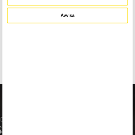
Avvisa
Christer Bergsten
Vår chaufför Christer berättar om sin vardag som chaufför
på Dalafrakt
DalaFrakt erbjuder tjänster inom transport och logistik,
anläggning och miljö, entreprenad och skog till företag,
kommuner och privatpersoner i Dalarna med omnejd. Lokal