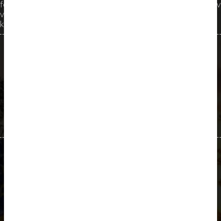
förankring i bygden och närheten till uppdragen uppskattas av
våra kunder. För oss är det mycket viktigt med nära och goda
kundrelationer.
Kontaktuppgifter
Telefon
E-post
+4624764700
info@dalafrakt.se
Bankgiro­nummer:
Adress
5813-4222
Limhagsvägen 2
793 32 Leksand