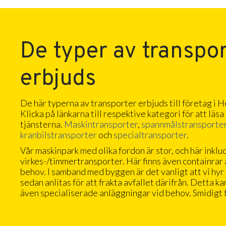
De typer av transpo
erbjuds
De här typerna av transporter erbjuds till företag 
Klicka på länkarna till respektive kategori för att läs
tjänsterna.
Maskintransporter
,
spannmålstransporte
kranbilstransporter
och
specialtransporter
.
Vår maskinpark med olika fordon är stor, och här inklu
virkes-/timmertransporter. Här finns även containrar a
behov. I samband med byggen är det vanligt att vi hyr u
sedan anlitas för att frakta avfallet därifrån. Detta kan
även specialiserade anläggningar vid behov. Smidigt f