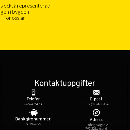
ns också representerad i
ngen i bygden
– för oss är
Kontaktuppgifter
Telefon
E-post
+4624764700
info@dalafrakt.se
Bankgiro­nummer:
Adress
5813-4222
Limhagsvägen 2
793 32 Leksand