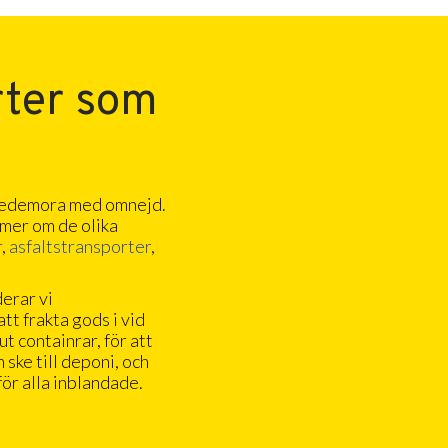
rter som
i Hedemora med omnejd.
a mer om de olika
r
,
asfaltstransporter
,
derar vi
tt frakta gods i vid
t containrar, för att
 ske till deponi, och
ör alla inblandade.