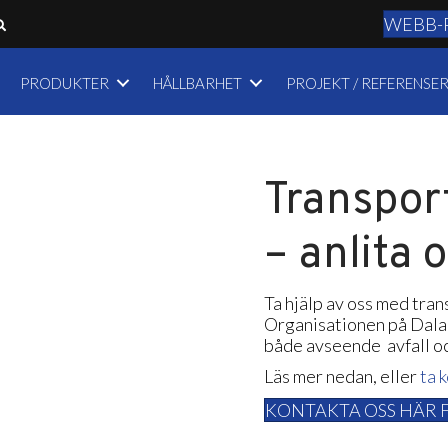
WEBB-
PRODUKTER
HÅLLBARHET
PROJEKT / REFERENSE
Transpor
– anlita 
Ta hjälp av oss med tran
Organisationen på DalaF
både avseende avfall och 
Läs mer nedan, eller
ta 
KONTAKTA OSS HÄR 