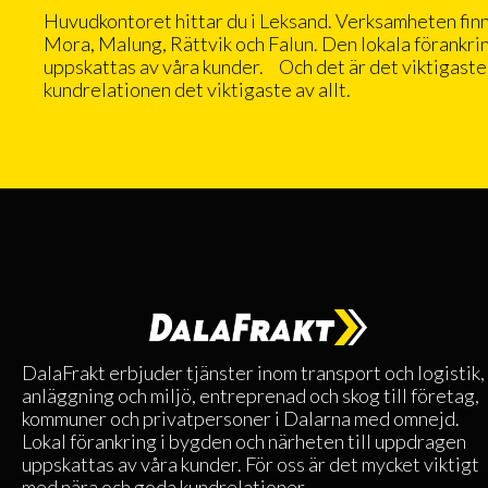
Huvudkontoret hittar du i Leksand. Verksamheten fin
Mora, Malung, Rättvik och Falun. Den lokala förankri
uppskattas av våra kunder. Och det är det viktigaste 
kundrelationen det viktigaste av allt.
DalaFrakt erbjuder tjänster inom transport och logistik,
anläggning och miljö, entreprenad och skog till företag,
kommuner och privatpersoner i Dalarna med omnejd.
Lokal förankring i bygden och närheten till uppdragen
uppskattas av våra kunder. För oss är det mycket viktigt
med nära och goda kundrelationer.