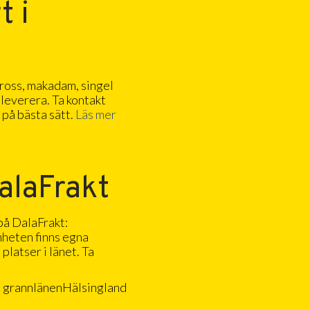
t i
kross, makadam, singel
 leverera. Ta kontakt
p på bästa sätt.
Läs mer
alaFrakt
 på DalaFrakt:
mheten finns egna
platser i länet. Ta
ch grannlänenHälsingland