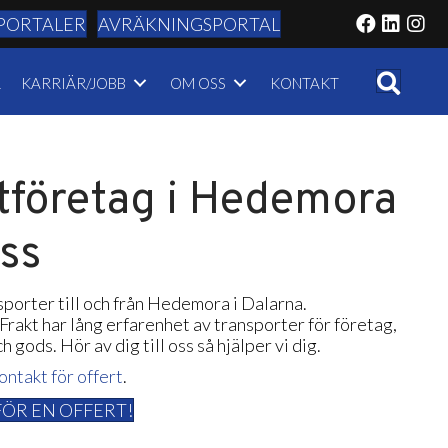
PORTALER
AVRÄKNINGSPORTAL
R
KARRIÄR/JOBB
OM OSS
KONTAKT
tföretag i Hedemora
oss
sporter till och från Hedemora i Dalarna.
rakt har lång erfarenhet av transporter för företag,
gods. Hör av dig till oss så hjälper vi dig.
kontakt för offert
.
FÖR EN OFFERT!