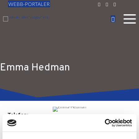
WEBB-PORTALER
Emma Hedman
Telefon:
0247-647 56
E-post:
emma.hedman@dalafrakt.se