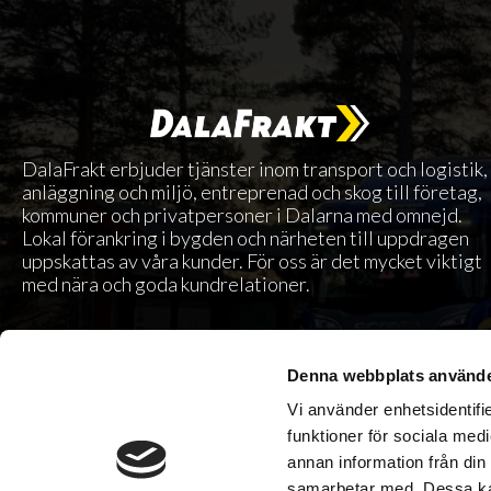
DalaFrakt erbjuder tjänster inom transport och logistik,
anläggning och miljö, entreprenad och skog till företag,
kommuner och privatpersoner i Dalarna med omnejd.
Lokal förankring i bygden och närheten till uppdragen
uppskattas av våra kunder. För oss är det mycket viktigt
med nära och goda kundrelationer.
Våra tjänster
Denna webbplats använde
Vi använder enhetsidentifie
Transporter
funktioner för sociala medi
Anläggning
annan information från din
Skog
samarbetar med. Dessa kan