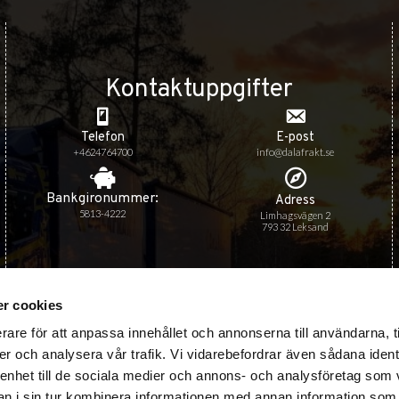
Kontaktuppgifter
Telefon
E-post
+4624764700
info@dalafrakt.se
Bankgiro­nummer:
Adress
5813-4222
Limhagsvägen 2
793 32 Leksand
r cookies
Viktiga länkar
rare för att anpassa innehållet och annonserna till användarna, t
Certifieringar
er och analysera vår trafik. Vi vidarebefordrar även sådana ident
 enhet till de sociala medier och annons- och analysföretag som 
Verksamhetspolicy
 i sin tur kombinera informationen med annan information som