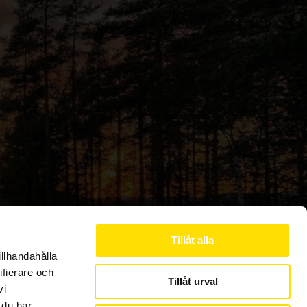
Tillåt alla
illhandahålla
Följ oss gärna på sociala medier
ifierare och
Tillåt urval
vi
 du har