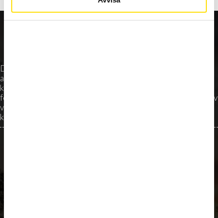
DalaFrakt erbjuder tjänster inom transport och logistik,
anläggning och miljö, entreprenad och skog till företag,
kommuner och privatpersoner i Dalarna med omnejd. Lokal
förankring i bygden och närheten till uppdragen uppskattas av
våra kunder. För oss är det mycket viktigt med nära och goda
kundrelationer.
Kontaktuppgifter
Telefon
E-post
+4624764700
info@dalafrakt.se
Bankgiro­nummer:
Adress
5813-4222
Limhagsvägen 2
793 32 Leksand