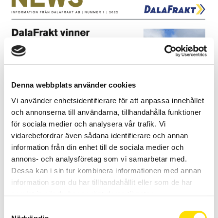
Denna webbplats använder cookies
Vi använder enhetsidentifierare för att anpassa innehållet
och annonserna till användarna, tillhandahålla funktioner
för sociala medier och analysera vår trafik. Vi
vidarebefordrar även sådana identifierare och annan
information från din enhet till de sociala medier och
annons- och analysföretag som vi samarbetar med.
Dessa kan i sin tur kombinera informationen med annan
information som du har tillhandahållit eller som de har
samlat in när du har använt deras tjänster.
S