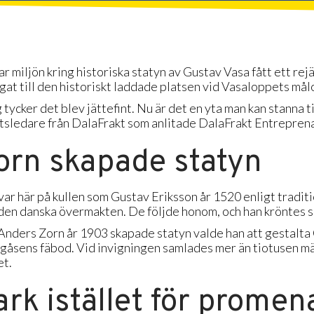
ar miljön kring historiska statyn av Gustav Vasa fått ett re
gat till den historiskt laddade platsen vid Vasaloppets må
g tycker det blev jättefint. Nu är det en yta man kan stanna 
tsledare från DalaFrakt som anlitade DalaFrakt Entreprena
orn skapade statyn
var här på kullen som Gustav Eriksson år 1520 enligt traditio
den danska övermakten. De följde honom, och han kröntes se
Anders Zorn år 1903 skapade statyn valde han att gestalta 
gåsens fäbod. Vid invigningen samlades mer än tiotusen mä
et.
ark istället för promen