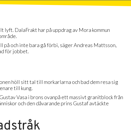
jält lyft. DalaFrakt har på uppdrag av Mora kommun
lområde.
till på och inte bara gå förbi, säger Andreas Mattsson,
d för jobbet.
nen höll sitt tal till morkarlarna och bad dem resa sig
nare till kung.
Gustav Vasa i brons ovanpå ett massivt granitblock från
nniskor och den dåvarande prins Gustaf avtäckte
adstråk