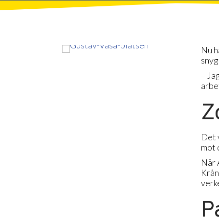
Nu h
snyg
– Ja
arbe
Z
Det 
mot 
När 
Krån
verk
P