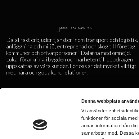
DalaFrakt erbjuder tjänster inom transport och logistik,
anläggning och miljö, entreprenad och skog till företag,
kommuner och privatpersoner i Dalarna med omnejd.
Lokal förankring i bygden och närheten till uppdragen
uppskattas av våra kunder. För oss är det mycket viktigt
med nära och goda kundrelationer.
Våra tjänster
Denna webbplats använde
Vi använder enhetsidentifie
Transporter
funktioner för sociala medi
Anläggning
annan information från din
Skog
samarbetar med. Dessa kan