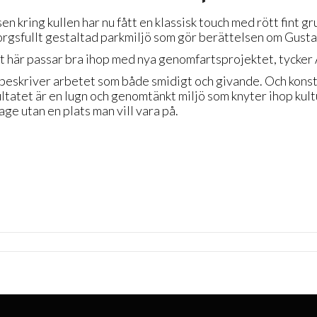
en kring kullen har nu fått en klassisk touch med rött fint g
rgsfullt gestaltad parkmiljö som gör berättelsen om Gustav 
t här passar bra ihop med nya genomfartsprojektet, tycke
beskriver arbetet som både smidigt och givande. Och konstat
ltatet är en lugn och genomtänkt miljö som knyter ihop kul
age utan en plats man vill vara på.