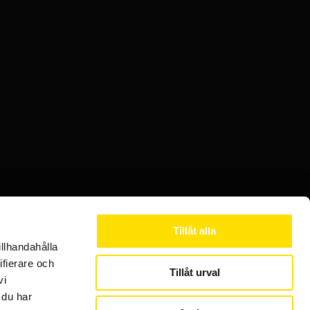
Tillåt alla
illhandahålla
Följ oss gärna på sociala medier
ifierare och
Tillåt urval
vi
 du har