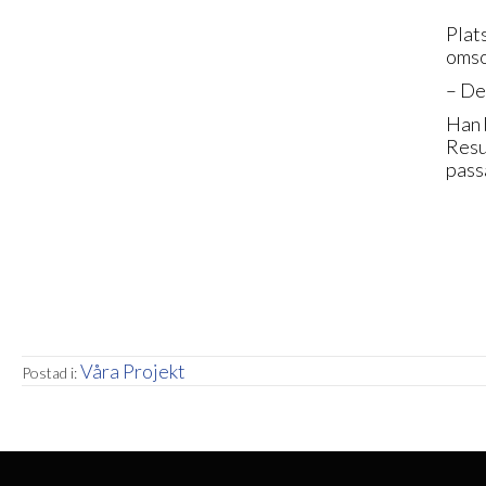
Plats
omso
– De
Han 
Resu
pass
Våra Projekt
Postad i: