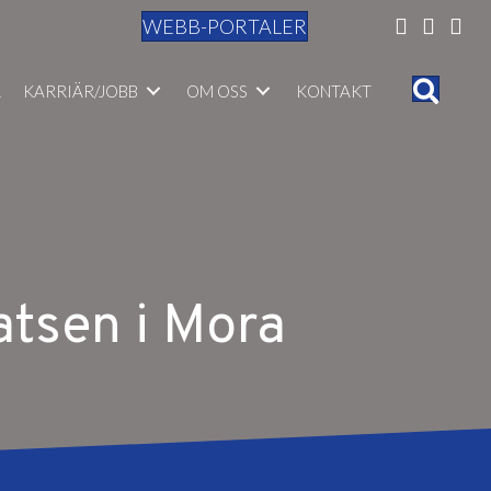
WEBB-PORTALER
R
KARRIÄR/JOBB
OM OSS
KONTAKT
atsen i Mora